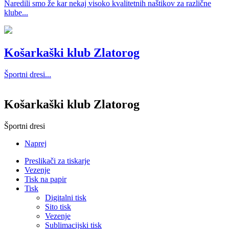
Naredili smo že kar nekaj visoko kvalitetnih naštikov za različne
klube...
Košarkaški klub Zlatorog
Športni dresi...
Košarkaški klub Zlatorog
Športni dresi
Naprej
Preslikači za tiskarje
Vezenje
Tisk na papir
Tisk
Digitalni tisk
Sito tisk
Vezenje
Sublimacijski tisk