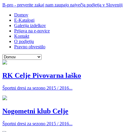
B-pro - preverite zakaj nam zaupajo največja podjetja v Sloveniji
Domov
E-Katalogi
Galerija izdelkov
Prijava na e-novice
Kontakt
O podjetju
Pravno obvestilo
RK Celje Pivovarna laško
Športni dresi za sezono 2015 / 2016...
Nogometni klub Celje
Športni dresi za sezono 2015 / 2016...