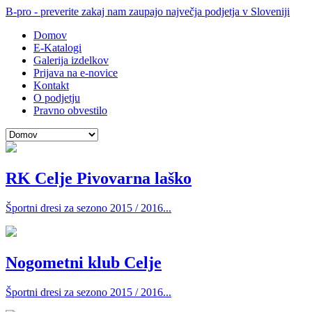
B-pro - preverite zakaj nam zaupajo največja podjetja v Sloveniji
Domov
E-Katalogi
Galerija izdelkov
Prijava na e-novice
Kontakt
O podjetju
Pravno obvestilo
RK Celje Pivovarna laško
Športni dresi za sezono 2015 / 2016...
Nogometni klub Celje
Športni dresi za sezono 2015 / 2016...