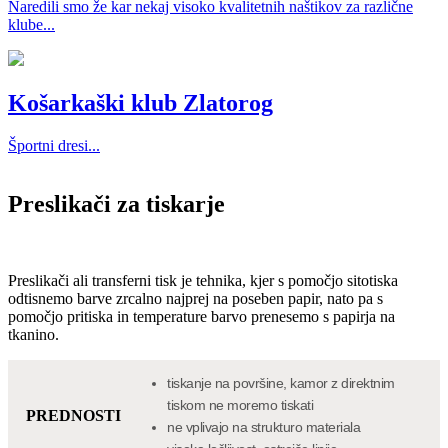
Naredili smo že kar nekaj visoko kvalitetnih naštikov za različne
klube...
Košarkaški klub Zlatorog
Športni dresi...
Preslikači za tiskarje
Preslikači ali transferni tisk je tehnika, kjer s pomočjo sitotiska
odtisnemo barve zrcalno najprej na poseben papir, nato pa s
pomočjo pritiska in temperature barvo prenesemo s papirja na
tkanino.
tiskanje na površine, kamor z direktnim
tiskom ne moremo tiskati
PREDNOSTI
ne vplivajo na strukturo materiala