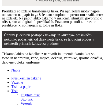
visoka ločljivost, ostrejše linije
Preslikači so izdelki transfernega tiska. Pri njih želeni motiv najprej
odtisnemo na papir in ga šele nato s toplotnim prenosom »zalikamo«
na izdelek. Na papir lahko tiskamo v različnih tehnikah: govorimo o
offset, sito ali digitalnih preslikačih. Poznamo pa tudi t. i. rezane
preslikače, ki so narejeni iz folije in floka.
Čeprav je celoten postopek tiskanja in »likanja« preslikačev
nekoliko počasnejši od direktnega tiska, se ta dvojni proces v
nekaterih primerih izkaže za prednost
.
Tiskamo lahko na izdelke iz naravnih in umetnih tkanin, kot so:
torbe in nahrbtniki, kape, majice, dežniki, vetrovke, športna oblačila,
delovne obleke, uniforme,...
Naprej
Preslikači za tiskarje
Vezenje
Tisk na papir
Tisk
Digitalni tisk
Sito tisk
Vezenje