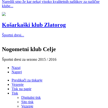
Naredili smo že kar nekaj visoko kvalitetnih naštikov za različne
klube...
Košarkaški klub Zlatorog
Športni dresi...
Nogometni klub Celje
Športni dresi za sezono 2015 / 2016
Nazaj
Naprej
Preslikači za tiskarje
Vezenje
Tisk na papir
Tisk
Digitalni tisk
Sito tisk
Vezenje