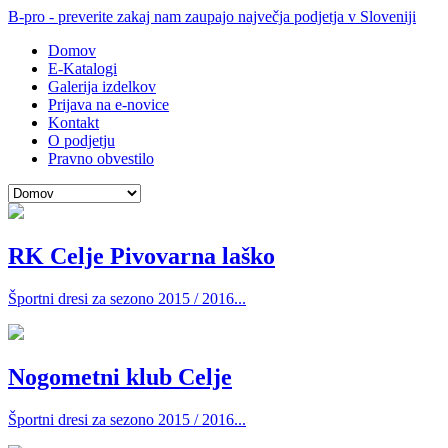
B-pro - preverite zakaj nam zaupajo največja podjetja v Sloveniji
Domov
E-Katalogi
Galerija izdelkov
Prijava na e-novice
Kontakt
O podjetju
Pravno obvestilo
RK Celje Pivovarna laško
Športni dresi za sezono 2015 / 2016...
Nogometni klub Celje
Športni dresi za sezono 2015 / 2016...