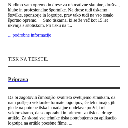
Nudimo vam opremo in drese za rekreativne skupine, društva,
klube in profesionalne športnike. Na drese tudi tiskamo
številke, sponzorje in logotipe, prav tako tudi na vso ostalo
športno opremo. Smo tiskarna, ki se že več kot 15 let
ukvarja s sitotiskom. Pri tisku na t...
... podrobne informacije
TISK NA TEKSTIL
Priprava
Da bi zagotovili čimboljšo kvaliteto svetujemo strankam, da
nam pošljejo vektorske formate logotipov, če teh nimajo, jih
glede na potrebe tiska in nadaljne obdelave po želji mi
vektoriziramo, da so uporabni in primerni za tisk na druge
artikle. Za skoraj vse tehnike tiska potrebujemo za aplikacijo
logotipa na artikle poesbne filme. ...