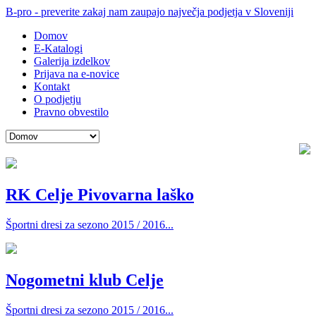
B-pro - preverite zakaj nam zaupajo največja podjetja v Sloveniji
Domov
E-Katalogi
Galerija izdelkov
Prijava na e-novice
Kontakt
O podjetju
Pravno obvestilo
RK Celje Pivovarna laško
Športni dresi za sezono 2015 / 2016...
Nogometni klub Celje
Športni dresi za sezono 2015 / 2016...