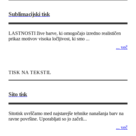
Sublimacijski tisk
LASTNOSTI žive barve, ki omogočajo izredno realističen
prikaz motivov visoka ločljivost, ki smo ...
... več
TISK NA TEKSTIL
Sito tisk
Sitotisk uvrščamo med najstarejše tehnike nanašanja barv na
ravne površine. Uporabljati so jo začeli...
... več