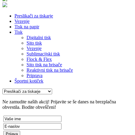
Preslikači za tiskarje
Vezenje
Tisk na papir
Tisk
Digitalni tisk
Sito tisk
Vezenje
Sublimacijski tisk
Flock & Flex
Sito tisk na brisače
Reaktivni tisk na brisače
Priprava
Športni kotiček
Ne zamudite naših akcij! Prijavite se še danes na brezplačna
obvestila. Bodite obveščeni!