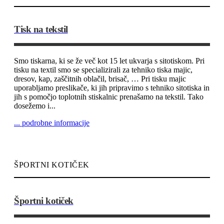
Tisk na tekstil
Smo tiskarna, ki se že več kot 15 let ukvarja s sitotiskom. Pri
tisku na textil smo se specializirali za tehniko tiska majic,
dresov, kap, zaščitnih oblačil, brisač, … Pri tisku majic
uporabljamo preslikače, ki jih pripravimo s tehniko sitotiska in
jih s pomočjo toplotnih stiskalnic prenašamo na tekstil. Tako
dosežemo i...
... podrobne informacije
ŠPORTNI KOTIČEK
Športni kotiček