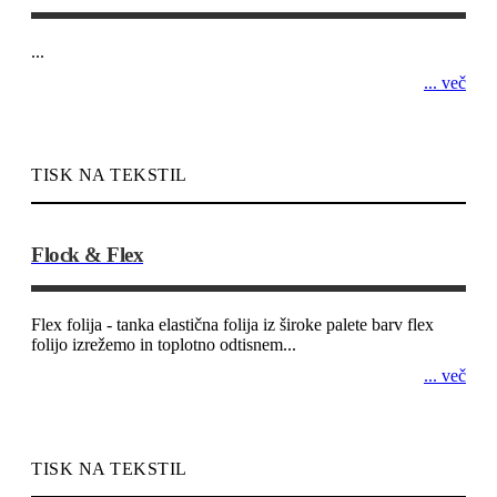
...
... več
TISK NA TEKSTIL
Flock & Flex
Flex folija - tanka elastična folija iz široke palete barv flex
folijo izrežemo in toplotno odtisnem...
... več
TISK NA TEKSTIL