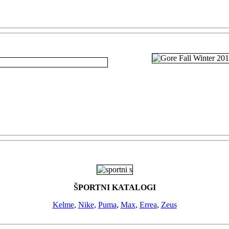
ŠPORTNI KATALOGI
Kelme
,
Nike
,
Puma
,
Max
,
Errea
,
Zeus