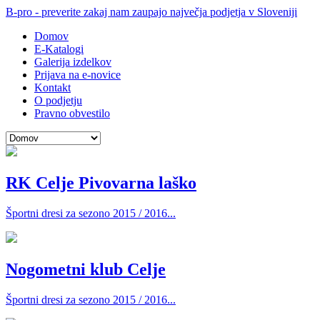
B-pro - preverite zakaj nam zaupajo največja podjetja v Sloveniji
Domov
E-Katalogi
Galerija izdelkov
Prijava na e-novice
Kontakt
O podjetju
Pravno obvestilo
RK Celje Pivovarna laško
Športni dresi za sezono 2015 / 2016...
Nogometni klub Celje
Športni dresi za sezono 2015 / 2016...