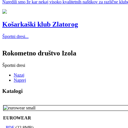
Naredili smo že kar nekaj visoko kvalitetnih naštikov za različne klube
Košarkaški klub Zlatorog
Športni dresi...
Rokometno društvo Izola
Športni dresi
Nazaj
Naprej
Katalogi
EUROWEAR
-
PDF
(22,8MB)