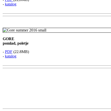
-
katalog
GORE
pomlad, poletje
-
PDF
(22.8MB)
-
katalog